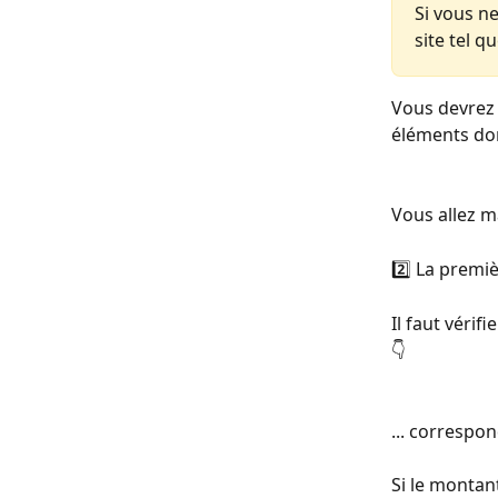
Si vous n
site tel qu
Vous devrez 
éléments don
Vous allez m
2️⃣ La premiè
Il faut vérif
👇 
... correspon
Si le montant