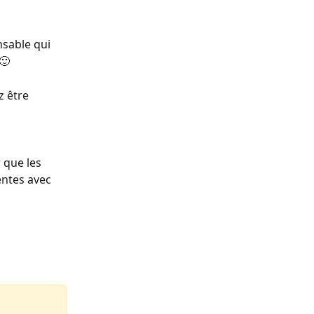
nsable qui 
🙂
z être 
 que les 
entes avec 