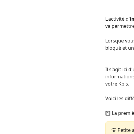
L'activité d'
i
va permettre
Lorsque vous 
bloqué et un
Il s'agit ici
informations
votre Kbis.
Voici les di
1️⃣ La premi
💡 Petite 