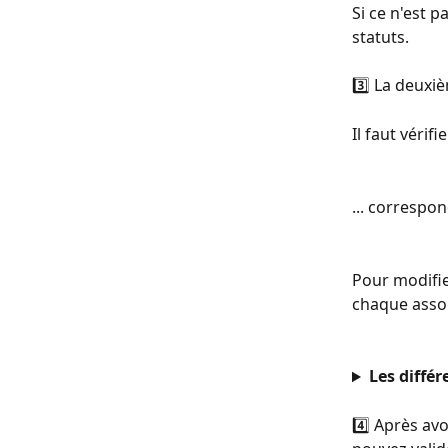
Si ce n'est p
statuts.
3️⃣ La deuxiè
Il faut vérif
... correspon
Pour modifier
chaque assoc
Les différ
4️⃣ Après avo