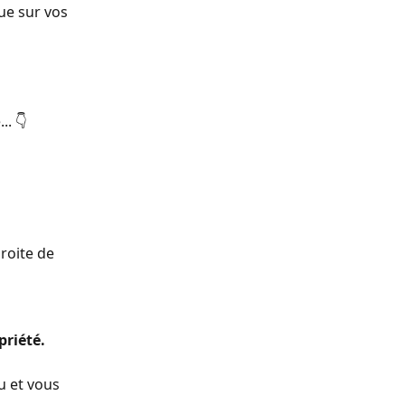
ue sur vos 
.. 👇
droite de 
priété.
u et vous 