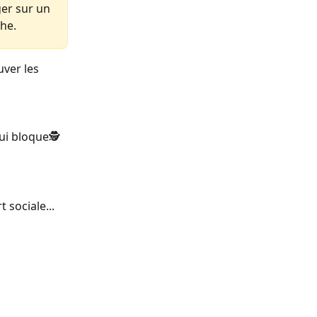
er sur un 
che.
uver les 
ui bloque🕵️
 sociale... 