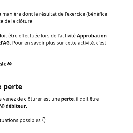
a manière dont le résultat de l'exercice (bénéfice 
te de la clôture. 
oit être effectuée lors de l'activité 
Approbation 
d'AG
. Pour en savoir plus sur cette activité, c'est 
tés 🤓
 perte 
us venez de clôturer est une 
perte
, il doit être 
N) débiteur
. 
ituations possibles 👇 