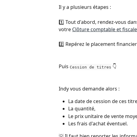
Il y a plusieurs étapes : 
1️⃣ Tout d'abord, rendez-vous dans
votre 
Clôture comptable et fiscale
2️⃣ Repérez le placement financier
Puis 
 👇  
Cession de titres
Indy vous demande alors :
La date de cession de ces titre
La quantité,
Le prix unitaire de vente moy
Les frais d'achat éventuel.
💡 Il faut bien reporter les info