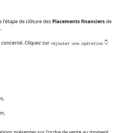
 l'étape de clôture des 
Placements financiers
 de 
. 
 concerné. Cliquez sur 
 👇   
+Ajouter une opération
s,
en,
rmations présentes sur l'ordre de vente au moment 