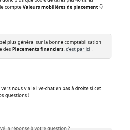
e donc plus que 600 € de titres (les 40 titres 
 le compte 
Valeurs mobilières de placement
 👇 
pel plus général sur la bonne comptabilisation 
e des 
Placements financiers
, 
c'est par ici
 ! 
ers nous via le live-chat en bas à droite si cet 
os questions !
vé la réponse à votre question ?