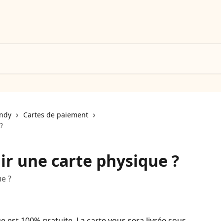
Indy
Cartes de paiement
?
r une carte physique ?
e ?
e est 100% gratuite. La carte vous sera livrée sous 