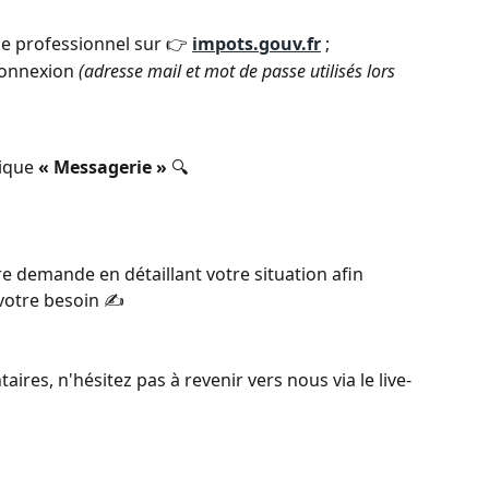
e professionnel sur 👉 
impots.gouv.fr
;
connexion 
(adresse mail et mot de passe utilisés lors 
ique 
« Messagerie »
 🔍
e demande en détaillant votre situation afin 
votre besoin ✍️
res, n'hésitez pas à revenir vers nous via le live-