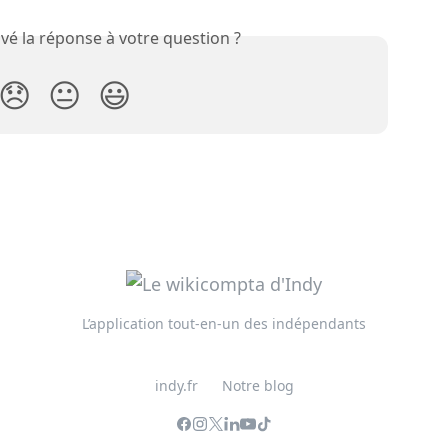
vé la réponse à votre question ?
😞
😐
😃
L’application tout-en-un des indépendants
indy.fr
Notre blog